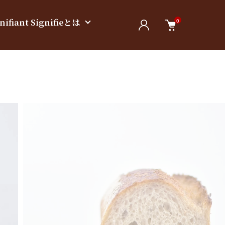
nifiant Signifieとは
0