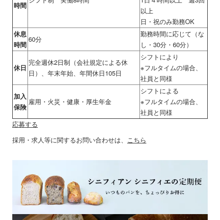
時間
以上
日・祝のみ勤務OK
休息
勤務時間に応じて（な
60分
時間
し・30分・60分）
シフトにより
完全週休2日制（会社規定による休
休日
※フルタイムの場合、
日）、年末年始、年間休日105日
社員と同様
シフトによる
加入
雇用・火災・健康・厚生年金
※フルタイムの場合、
保険
社員と同様
応募する
採用・求人等に関するお問い合わせは、
こちら