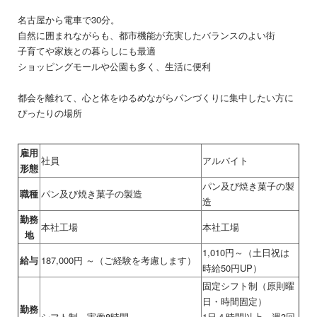
名古屋から電車で30分。
自然に囲まれながらも、都市機能が充実したバランスのよい街
子育てや家族との暮らしにも最適
ショッピングモールや公園も多く、生活に便利
都会を離れて、心と体をゆるめながらパンづくりに集中したい方に
ぴったりの場所
雇用
社員
アルバイト
形態
パン及び焼き菓子の製
職種
パン及び焼き菓子の製造
造
勤務
本社工場
本社工場
地
1,010円～（土日祝は
給与
187,000円 ～（ご経験を考慮します）
時給50円UP）
固定シフト制（原則曜
日・時間固定）
勤務
シフト制 実働8時間
1日４時間以上 週3回