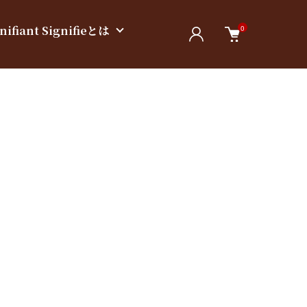
nifiant Signifieとは
0