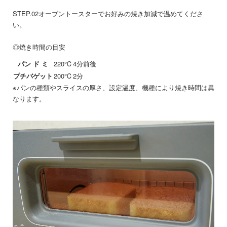
STEP.02
オーブントースターでお好みの焼き加減で温めてくださ
い。
◎焼き時間の目安
パン ド ミ
220℃
4分前後
プチバゲット
200℃
2分
※パンの種類やスライスの厚さ、設定温度、機種により焼き時間は異
なります。