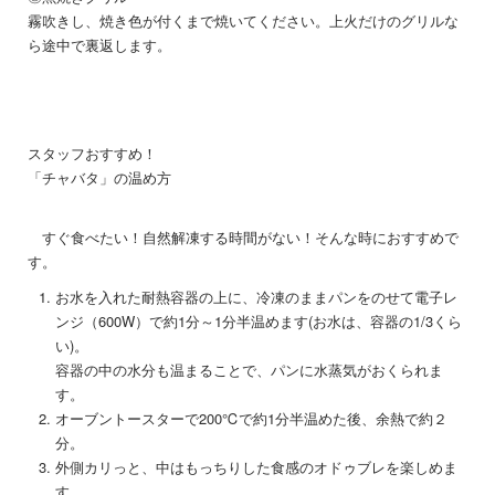
霧吹きし、焼き色が付くまで焼いてください。上火だけのグリルな
ら途中で裏返します。
スタッフおすすめ！
「チャバタ」の温め方
すぐ食べたい！自然解凍する時間がない！そんな時におすすめで
す。
お水を入れた耐熱容器の上に、冷凍のままパンをのせて電子レ
ンジ（600W）で約1分～1分半温めます(お水は、容器の1/3くら
い)。
容器の中の水分も温まることで、パンに水蒸気がおくられま
す。
オーブントースターで200℃で約1分半温めた後、余熱で約２
分。
外側カリっと、中はもっちりした食感のオドゥブレを楽しめま
す。