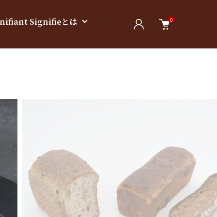
nifiant Signifieとは
0