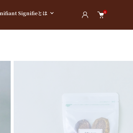
nifiant Signifieとは
0