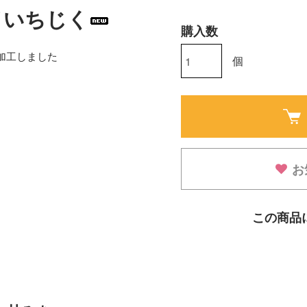
イいちじく
購入数
加工しました
個
お
この商品