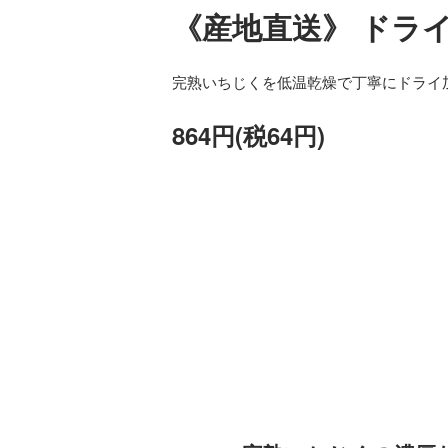
《産地直送》 ドラ
完熟いちじくを低温乾燥で丁寧にドライ
864円(税64円)